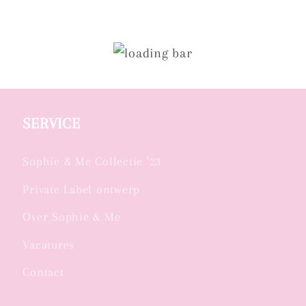
SERVICE
Sophie & Me Collectie '23
Private Label ontwerp
Over Sophie & Me
Vacatures
Contact