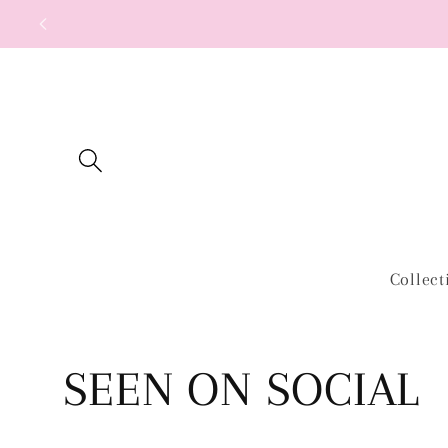
Meteen
naar de
content
Collect
C
SEEN ON SOCIAL