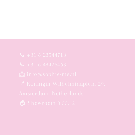
e
:
📞 +31 6 28544718
📞 +31 6 48426463
📩 info@sophie-me.nl
📍 Koningin Wilhelminaplein 29,
Amsterdam, Netherlands
🏠 Showroom 3.00.12