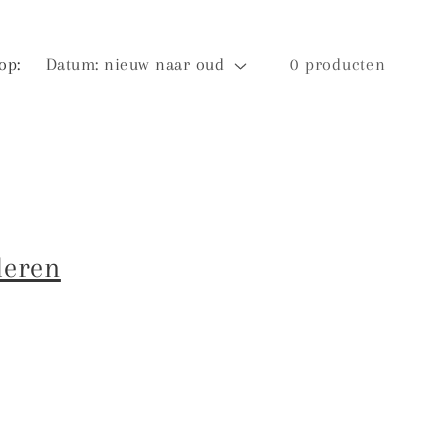
op:
0 producten
deren